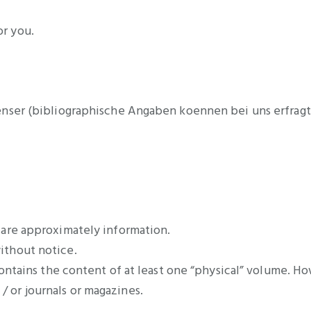
or you.
rzienser (bibliographische Angaben koennen bei uns erfrag
. are approximately information.
without notice.
e contains the content of at least one “physical” volume. H
/ or journals or magazines.