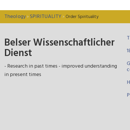
Theology
SPIRITUALITY
Order Spirituality
>
>
T
Belser Wissenschaftlicher
Dienst
1
G
- Research in past times - improved understanding
c
in present times
H
P