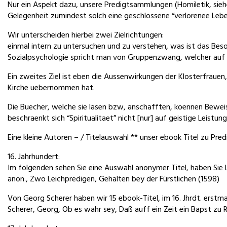
Nur ein Aspekt dazu, unsere Predigtsammlungen (Homiletik, siehe
Gelegenheit zumindest solch eine geschlossene “verlorenee Leb
Wir unterscheiden hierbei zwei Zielrichtungen:
einmal intern zu untersuchen und zu verstehen, was ist das Bes
Sozialpsychologie spricht man von Gruppenzwang, welcher auf d
Ein zweites Ziel ist eben die Aussenwirkungen der Klosterfrauen
Kirche uebernommen hat.
Die Buecher, welche sie lasen bzw, anschafften, koennen Beweis
beschraenkt sich “Spiritualitaet” nicht [nur] auf geistige Leist
Eine kleine Autoren – / Titelauswahl ** unser ebook Titel zu P
16. Jahrhundert:
Im folgenden sehen Sie eine Auswahl anonymer Titel, haben Sie L
anon., Zwo Leichpredigen, Gehalten bey der Fürstlichen (1598)
Von Georg Scherer haben wir 15 ebook-Titel, im 16. Jhrdt. erstmal
Scherer, Georg, Ob es wahr sey, Daß auff ein Zeit ein Bapst zu