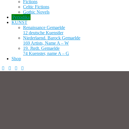
Fictions
Celtic Fictions
Gothic Novels
Periodika
KUNST
Renaissance Gemaelde
12 deutsche Kuenstler
Niederlaend. Barock Gemaelde
169 Artists, Name A – W
19. Jhrdt. Gemaelde
74 Kuenster, name A – G
Shop