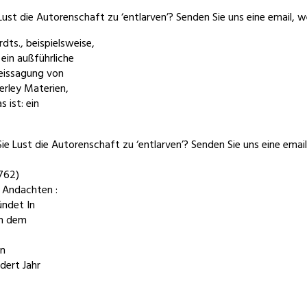
ust die Autorenschaft zu ‘entlarven’? Senden Sie uns eine email, 
dts., beispielsweise,
 ein außführliche
Weissagung von
lerley Materien,
 ist: ein
 Lust die Autorenschaft zu ‘entlarven’? Senden Sie uns eine emai
1762)
e Andachten :
ündet In
In dem
in
dert Jahr