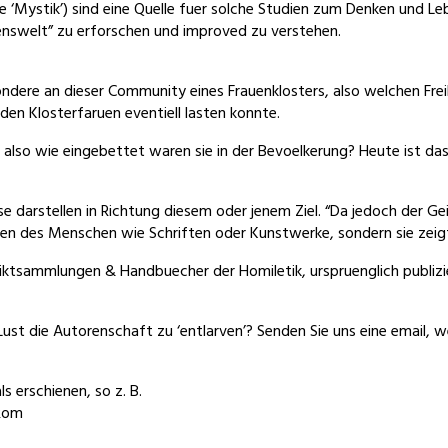
 ‘Mystik’) sind eine Quelle fuer solche Studien zum Denken und Leb
enswelt” zu erforschen und improved zu verstehen.
ondere an dieser Community eines Frauenklosters, also welchen Fre
en Klosterfaruen eventiell lasten konnte.
, also wie eingebettet waren sie in der Bevoelkerung? Heute ist da
e darstellen in Richtung diesem oder jenem Ziel. “Da jedoch der G
ungen des Menschen wie Schriften oder Kunstwerke, sondern sie zeig
rediktsammlungen & Handbuecher der Homiletik
, urspruenglich publizie
ust die Autorenschaft zu ‘entlarven’? Senden Sie uns eine email, 
s erschienen, so z. B.
 Rom