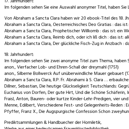
17. Jahrhundert:
Im folgenden sehen Sie eine Auswahl anonymer Titel, haben Sie L
Von Abraham a Sancta Clara haben wir 20 ebook-Titel des 18. Jhr
Abraham a Sancta Clara, Oesterreichisches Deo Gratias : das ist:
Abraham a Sancta Clara, Prophetischer Willkomb : das ist: ein 
Abraham a Sancta Clara, Reimb dich, oder ich liß dich : das ist: al
Abraham a Sancta Clara, Der glückliche Fisch-Zug in Anzbach : das
18. Jahrhundert:
Im folgenden sehen Sie zwei anonyme Titel zum Thema, haben Sie
anon., Vierfacher Lob- und Ehren-Schall der dreymahl (1751)
anon., Silberne Bollwerck Auf unüberwindliche Mauer gebauet (
Abraham a Sancta Clara, R.P. Fr. Abrahami à S. Clara … erbaulich
Dillner, Sebastian, Die heutige Glückseligkeit Teutschlands: Gegr
Eucharius von Dorfen, Der gute Hirt, Und die Schöne Schäferin, 
Fraisl, Anton, Bauren- oder kurtze Kinder-Lehr-Predigen, vier und
Menne, Edilbert, Verschiedene Fest- und Gelegenheits-Reden : E
Pfyffer, Franz X., Die Augspurgische Confession Schon zweyhun
Prediktsammlungen & Handbuecher der Homiletik,
Werke aus einer bedeutsamen Frauenklosterbibliothek,