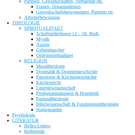
Parteien, Gewerkschaften, Verbaende etc.
Frauen, Organisationen
Gewerkschaftsbewegungen, Parteien etc
Arbeiterbewegung
THEOLOGIE
SPIRITUALITAET
SchriftstellerInnen 12 – 18. Jhrdt.
Mystik
Aszese
Gebetsbuecher
Ordensspiritualitaet
RELIGION
Moraltheologie
Dogmatik & Dogmengeschichte
Patrologie & Kirchengeschichte
Kirchenrecht
Liturgiewissenschaft
Predigtsammlungen & Homiletik
Pastoraltheologie
Bibelwissenschaft & Fundamentaltheologie
Hagiographie
Psychologie
LITERATUR
Belles-Lettres
Belletristik