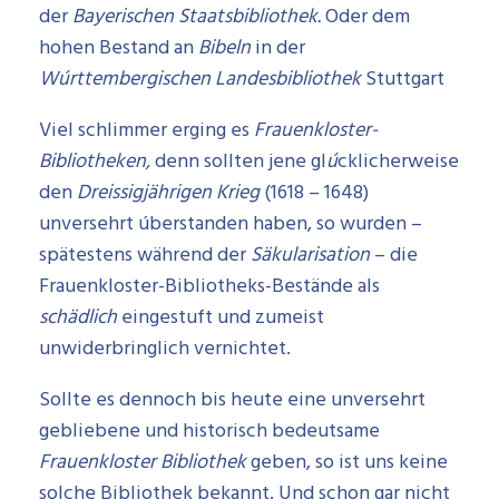
der
Bayerischen Staatsbibliothek.
Oder dem
hohen Bestand an
Bibeln
in der
Wúr
ttembergischen
Landesbibliothek
Stuttgart
Viel schlimmer erging es
Frauenkloster-
Bibliotheken,
denn sollten jene gl
ú
cklicherweise
den
Dreissigjährigen Krieg
(1618 – 1648)
unversehrt úberstanden haben, so wurden –
spätestens während der
Säkularisation
– die
Frauenkloster-Bibliotheks-Bestände als
sch
ä
dlich
eingestuft und zumeist
unwiderbringlich vernichtet.
Sollte es dennoch bis heute eine unversehrt
gebliebene und historisch bedeutsame
Frauenkloster Bibliothek
geben, so ist uns keine
solche Bibliothek bekannt. Und schon gar nicht