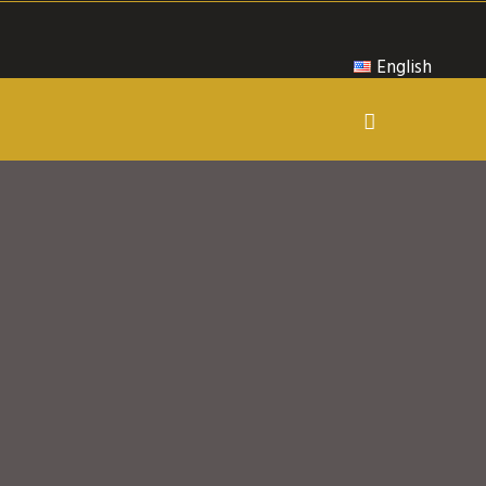
English
English